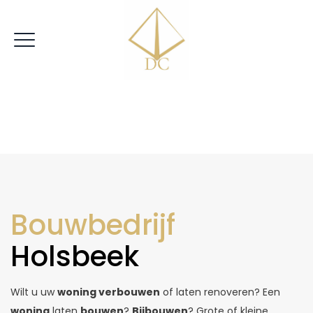
|
VRIJBLIJVENDE OFFERTE
Bouwbedrijf
Holsbeek
Wilt u uw
woning verbouwen
of laten renoveren? Een
woning
laten
bouwen
?
Bijbouwen
? Grote of kleine