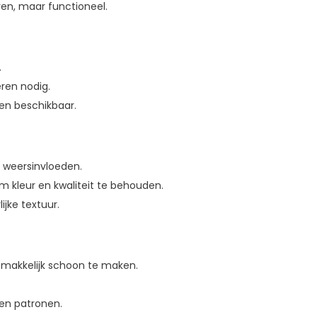
uren, maar functioneel.
.
eren nodig.
uren beschikbaar.
n weersinvloeden.
m kleur en kwaliteit te behouden.
ijke textuur.
gemakkelijk schoon te maken.
n en patronen.