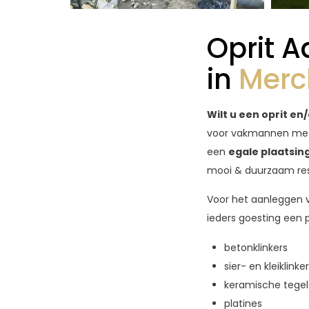
Oprit 
in
Merc
Wilt u een oprit e
voor vakmannen met
een
egale plaatsing
mooi & duurzaam res
Voor het aanleggen
ieders goesting een 
betonklinkers
sier- en kleiklinke
keramische tegel
platines