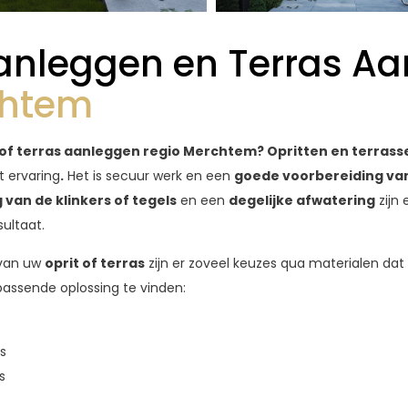
Aanleggen en Terras A
htem
n/of terras aanleggen regio Merchtem? Opritten en terras
 ervaring
.
Het is secuur werk en een
goede voorbereiding va
 van de klinkers of tegels
en een
degelijke afwatering
zijn
ultaat.
 van uw
oprit of terras
zijn er zoveel keuzes qua materialen dat
passende oplossing te vinden:
rs
s