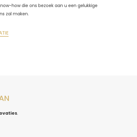
know-how die ons bezoek aan u een gelukkige
ons zal maken.
ATIE
AAN
ovaties
.