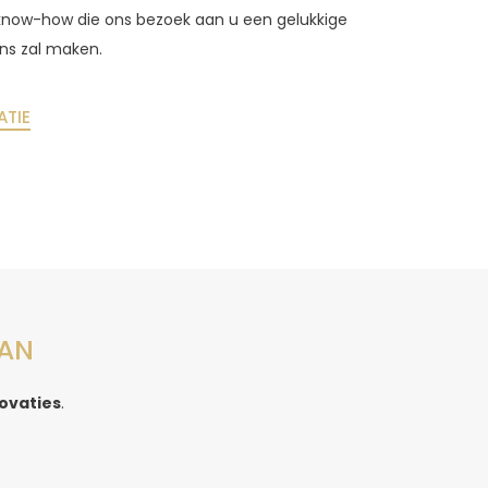
know-how die ons bezoek aan u een gelukkige
ons zal maken.
ATIE
AAN
ovaties
.